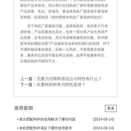
家的产品来宣传。所以我们在找风机厂家时需要谨慎考虑
产品质量、售后、价钱等。要选择风机厂家直销不要选择
经销商。拓展阅读《朔州熔喷布风机厂家选择何处好》
关于风机厂家服务问题，选择风机时，有的客户只考
虑价钱，产品质量放在其次，也有一部分客户会先考虑产
品质量，在考虑价钱，其次考虑整体服务的问题。忻州熔
喷布风机哪处买呢?产品服务也会影响到我们的选择，对于
不懂机械设备的朋友，采购一台风机，可能需要全程服
务，服务到位后续可能会再次采购，如果不能服务到位，
后期采购的可能性不大。
上一篇：
无重力式喂料器优点与特性有什么？
下一篇：
失重秤的种类与特性是啥？
推荐新闻
更多
• 复合肥配料秤的使用解决了哪些问题
[2024-08-14]
• 有机肥配料秤满足了哪些使用要求
[2024-08-14]