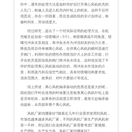
作中，通常的处理方法是临时停炉后打开离心风机机壳的
人孔门，检修人员进入机壳内叶轮上的积灰。这样不仅环
境恶劣，存在一些因素，而且造成机组的非计划停运，检
修时间长，劳动强度大。
经过研究，提出了一个经实际证明的处理方法。在机
壳喉舌处加装一排喷嘴(4～5个)，将喷嘴调成不同角度。喷
嘴与冲灰水泵相连，将冲灰水作为冲洗积灰的动力介质，
降低负荷后停单侧离心风机，在停离心风机的瞬间迅速打
开阀门，利用叶轮的惯性作用喷洗叶片上的非工作面，打
开在机壳底部加装的阀门将冲灰水排走。这样就实现了不
停炉而处理离心风机振动的目的。用冲灰水作清灰的介
质，和用蒸汽和压缩空气相比，具有对喷嘴结构要求低、
清灰范围大、效果好、对叶片磨损小等优点。
综上所述，离心风机轴承振动的危害还是挺大的呢，
因此我们平时在使用的时候要注意检查离心风机叶轮上面
是否有积灰，如果有的话就需立即清理，避免引起轴承振
动超标，从而损坏整个离心风机。
风机厂家找哪家好?随着近几年行业需求使用到风机，
市场也越来越多风机厂家，不同的风机厂家生产的风机材
质一不样，所以我们在选择风机厂家需要考虑厂家规模、
生产团队、生产实力等。风机厂家找哪家好?