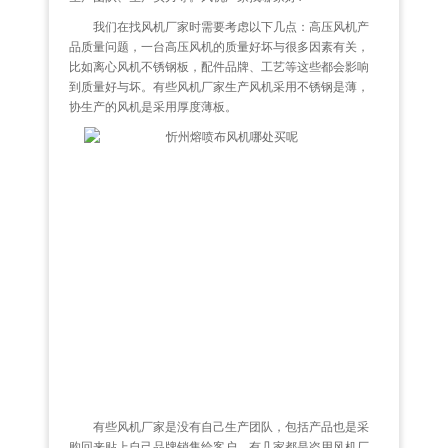
我们在找风机厂家时需要考虑以下几点：高压风机产
品质量问题，一台高压风机的质量好坏与很多因素有关，
比如离心风机不锈钢板，配件品牌、工艺等这些都会影响
到质量好与坏。有些风机厂家生产风机采用不锈钢是薄，
协生产的风机是采用厚度薄板。
有些风机厂家是没有自己生产团队，包括产品也是采
购回来贴上自己品牌销售给客户，有几家都是盗用风机厂