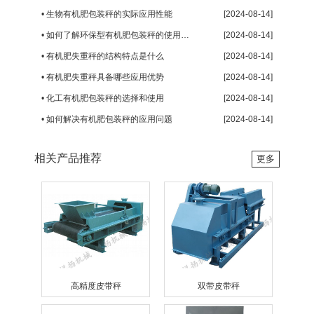
• 生物有机肥包装秤的实际应用性能
[2024-08-14]
• 如何了解环保型有机肥包装秤的使用效果
[2024-08-14]
• 有机肥失重秤的结构特点是什么
[2024-08-14]
• 有机肥失重秤具备哪些应用优势
[2024-08-14]
• 化工有机肥包装秤的选择和使用
[2024-08-14]
• 如何解决有机肥包装秤的应用问题
[2024-08-14]
相关产品推荐
更多
高精度皮带秤
双带皮带秤