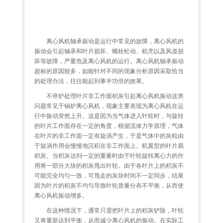
离心风机轴承振动是运行中常见的故障，离心风机的
振动会引起轴承和叶片损坏、螺栓松动、机壳以及风道损
坏等故障，严重危及离心风机的运行。离心风机轴承振动
超标的原因较多，如能针对不同的现象分析原因采取恰当
的处理办法，往往能起到事半功倍的效果。
不停炉处理叶片非工作面积灰引起离心风机振动这类
问题常见于锅炉离心风机，现象主要表现为离心风机在运
行中振动突然上升。这是因为当气体进入叶轮时，与旋转
的叶片工作面存在一定的角度，根据流体力学原理，气体
在叶片的非工作面一定有旋涡产生，于是气体中的灰粒由
于旋涡作用会慢慢地沉积在非工作面上。机翼型的叶片易
积灰。当积灰达到一定的重量时由于叶轮旋转离心力的作
用将一部分大块的积灰甩出叶轮。由于各叶片上的积灰不
可能完全均匀一致，可甩走的灰块时间不一定同步，结果
因为叶片的积灰不均匀导致叶轮质量分布不平衡，从而使
离心风机振动增多。
在这种情况下，通常只需把叶片上的积灰铲除，叶轮
又将重新达到平衡，从而减少离心风机的振动。在实际工